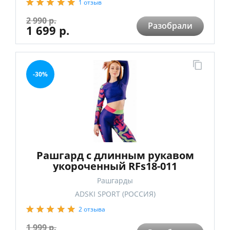
1 отзыв
2 990 р.
Разобрали
1 699 р.
-30%
Рашгард с длинным рукавом
укороченный RFs18-011
(Фиолетово-розовый, M)
Рашгарды
ADSKI SPORT (РОССИЯ)
2 отзыва
1 999 р.