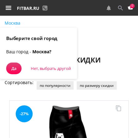
0
FITBAR.RU
Москва
Самовывоз, курьером
Выберите свой город
0
Спортивное питание
Акции и скидки
Ваш город -
Москва?
АКЦИИ И СКИДКИ
Да
Нет, выбрать другой
Сортировать:
по популярности
по размеру скидки
-27%