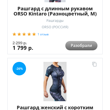
Рашгард с длинным рукавом
ORSO Kintaro (Разноцветный, M)
Рашгарды
ORSO (РОССИЯ)
1 отзыв
2 299 р.
Разобрали
1 799 р.
-26%
Рашгард женский с коротким