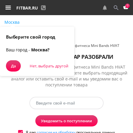
0
FITBAR.RU
Москва
Самовывоз, курьером
Выберите свой город
Спортивное питание
HVAT Набор для фитнеса Mini Bands HVAT
Ваш город -
Москва?
К СОЖАЛЕНИЮ, ТОВАР РАЗОБРАЛИ
Да
Нет, выбрать другой
К сожалению, товар Набор для фитнеса Mini Bands HVAT
временно недоступен, но вы можете выбрать подходящий
аналог или оставить свой e-mail и мы уведомим вас о
поступлении товара
Уведомить о поступлении
Я даю
согласие на обработку
персональных данных