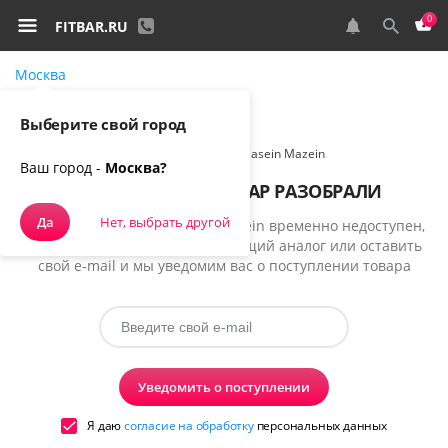
0
FITBAR.RU
Москва
Самовывоз, курьером
Выберите свой город
Спортивное питание
MR DOMINANT Сasein Mazein
Ваш город -
Москва?
К СОЖАЛЕНИЮ, ТОВАР РАЗОБРАЛИ
Да
Нет, выбрать другой
К сожалению, товар Сasein Mazein временно недоступен,
но вы можете выбрать подходящий аналог или оставить
свой e-mail и мы уведомим вас о поступлении товара
Уведомить о поступлении
Я даю
согласие на обработку
персональных данных