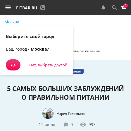
0
FITBAR.RU
Москва
Самовывоз, курьером
Выберите свой город
Спортивное питание
Наш блог
Ваш город -
Москва?
5 самых больших заблуждений о правильном питании
Да
Нет, выбрать другой
Правильное питание
5 САМЫХ БОЛЬШИХ ЗАБЛУЖДЕНИЙ
О ПРАВИЛЬНОМ ПИТАНИИ
Мария Голотвина
11 июля
0
993