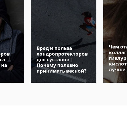
Чем от
Вред и польза
коллаг
еров
хондропротекторов
гиалур
са
для суставов |
кислот
 на
Почему полезно
лучше
принимать весной?
вместе