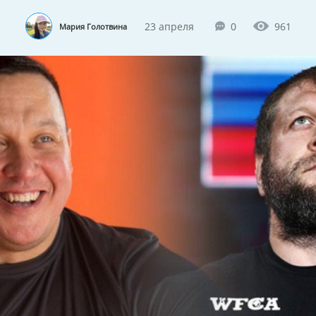
23 апреля
0
961
Мария Голотвина