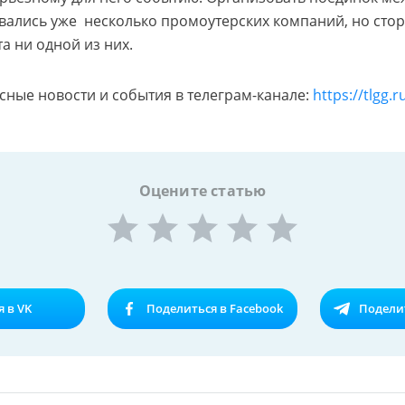
ались уже несколько промоутерских компаний, но стор
а ни одной из них.
сные новости и события в телеграм-канале:
https://tlgg.
Оцените статью
 в VK
Поделиться в Facebook
Поделит