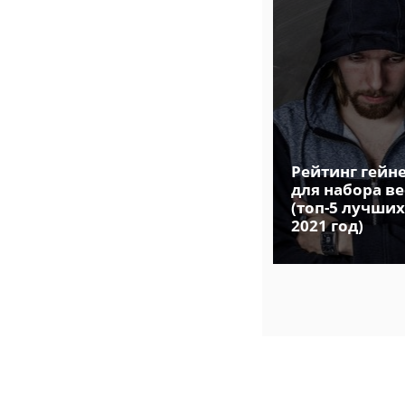
Рецепты
глазированных ПП
Рейтинг гейн
сырков | Только
для набора ве
простые
(топ-5 лучших
ингредиенты
2021 год)
и