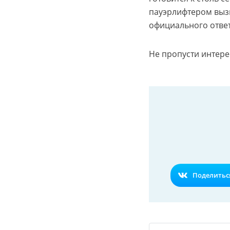
пауэрлифтером вызв
официального ответ
Не пропусти интере
Поделиться