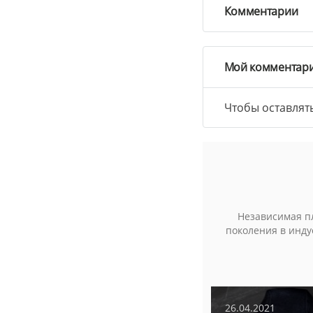
Комментарии
Мой комментар
Чтобы оставлят
Независимая п
поколения в инду
7
11.06.2020
37070
26.04.2021