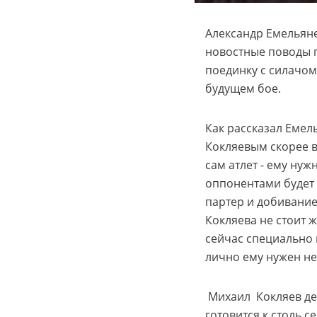
Александр Емельяне
новостные поводы п
поединку с силачо
будущем бое.
Как рассказал Емел
Кокляевым скорее в
сам атлет - ему нуж
оппонентами будет 
партер и добивание
Кокляева не стоит 
сейчас специально 
лично ему нужен не
Михаил Кокляев де
готовится к столь 