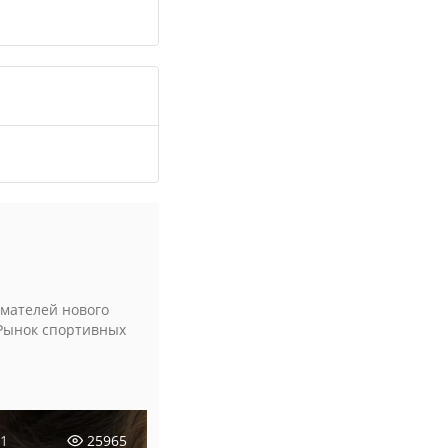
мателей нового
 Рынок спортивных
21
25965
11.06.2020
19277