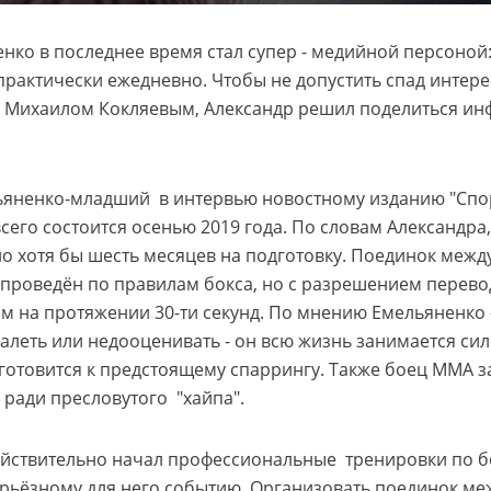
нко в последнее время стал супер - медийной персоной:
рактически ежедневно. Чтобы не допустить спад интере
м Михаилом Кокляевым, Александр решил поделиться и
ьяненко-младший в интервью новостному изданию "Спорт 
сего состоится осенью 2019 года. По словам Александра
но хотя бы шесть месяцев на подготовку. Поединок между
проведён по правилам бокса, но с разрешением перево
м на протяжении 30-ти секунд. По мнению Емельяненко 
жалеть или недооценивать - он всю жизнь занимается си
готовится к предстоящему спаррингу. Также боец ММА за
 ради пресловутого "хайпа".
йствительно начал профессиональные тренировки по бо
серьёзному для него событию. Организовать поединок м