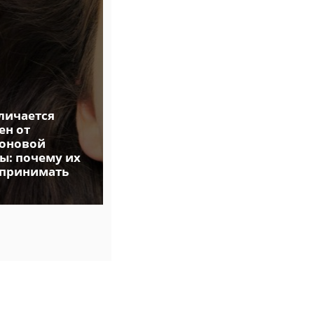
личается
Лучшие
ен от
глазированные
оновой
сырки: из магазина
ы: почему их
или от
 принимать
производителя |
Сравниваем состав и
пользу