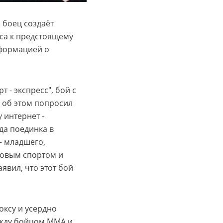
 боец создаёт
са к предстоящему
нформацией о
- экспресс", бой с
, об этом попросил
 интернет -
да поединка в
- младшего,
ловым спортом и
явил, что этот бой
ксу и усердно
ежду бойцом ММА и