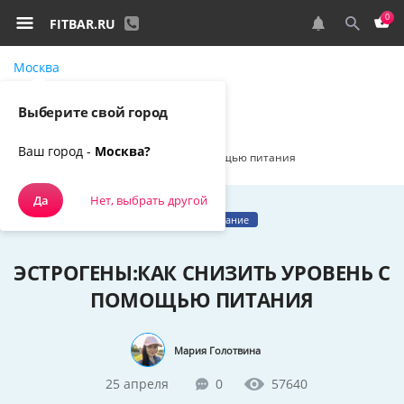
0
FITBAR.RU
Москва
Самовывоз, курьером
Выберите свой город
Спортивное питание
Наш блог
Ваш город -
Москва?
Эстрогены:как снизить уровень с помощью питания
Да
Нет, выбрать другой
Правильное питание
ЭСТРОГЕНЫ:КАК СНИЗИТЬ УРОВЕНЬ С
ПОМОЩЬЮ ПИТАНИЯ
Мария Голотвина
25 апреля
0
57640