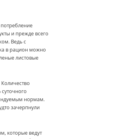
м потребление
укты и прежде всего
ом. Ведь с
ока в рацион можно
еленые листовые
. Количество
% суточного
мендуемым нормам.
удто зачерпнули
ям, которые ведут