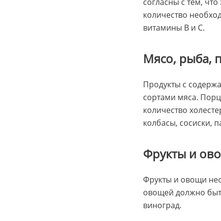
согласны с тем, чт
количество необход
витамины В и С.
Мясо, рыба, 
Продукты с содерж
сортами мяса. Порц
количество холесте
колбасы, сосиски, 
Фрукты и ов
Фрукты и овощи нео
овощей должно быт
виноград.