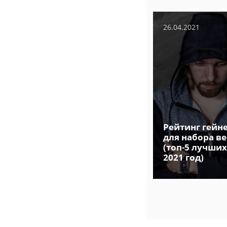
7
11.06.2020
37078
26.04.2021
Рецепты
глазированных ПП
Рейтинг гейн
сырков | Только
для набора ве
простые
(топ-5 лучших
ингредиенты
2021 год)
и