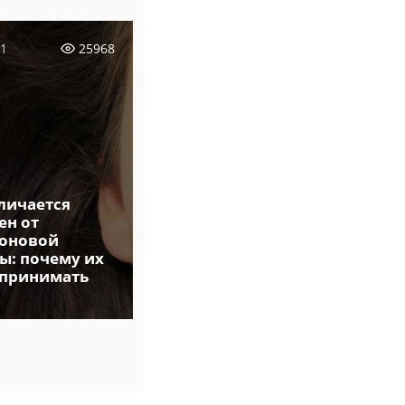
21
25968
11.06.2020
19277
личается
Лучшие
ен от
глазированные
оновой
сырки: из магазина
ы: почему их
или от
 принимать
производителя |
Сравниваем состав и
пользу