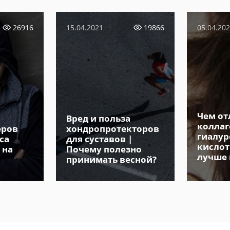
26916
15.04.2021
19866
05.04.20
Чем от
Вред и польза
коллаг
еров
хондропротекторов
гиалур
са
для суставов |
кислот
 на
Почему полезно
лучше
принимать весной?
вместе