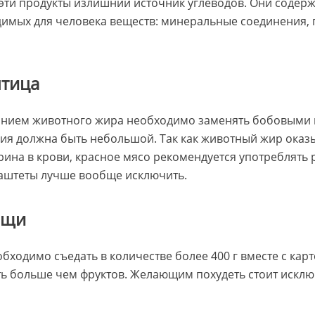
о эти продукты излишний источник углеводов. Они содер
имых для человека веществ: минеральные соединения, 
птица
анием животного жира необходимо заменять бобовыми
ия должна быть небольшой. Так как животный жир оказ
рина в крови, красное мясо рекомендуется употреблять р
паштеты лучше вообще исключить.
ощи
бходимо съедать в количестве более 400 г вместе с кар
ь больше чем фруктов. Желающим похудеть стоит исклю