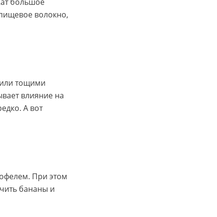
жат большое
пищевое волокно,
 или тощими
ывает влияние на
едко. А вот
тофелем. При этом
чить бананы и