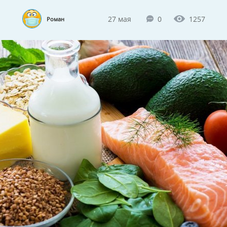
27 мая
0
1257
Роман