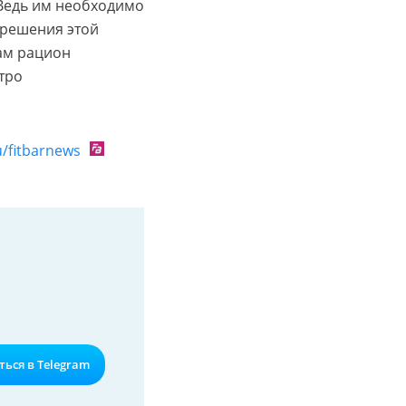
Ведь им необходимо
 решения этой
ам рацион
тро
ru/fitbarnews
ься в Telegram