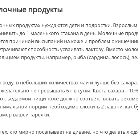
лочные продукты
очных продуктах нуждаются дети и подростки. Взрослы
аничить до 1 маленького стакана в день. Молочные прод
тся причиной высыпаний на коже и проблем с кишечник
утрачивают способность усваивать лактозу. Вместо мол
альцием продукты, например, рыба (сардина, лосось), з
 воду, в небольших количествах чай и лучше без сахара
елательно не превышать 6 г в сутки. Квота сахара – 10
во съедаемой пищи тоже должно соответствовать реко
тимальной порции необходимо сложить 2 ладони, как б
азмер вашей тарелки.
тех, кто мирно посапывает на диване, но что делать люд