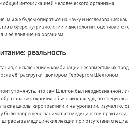
и общей интоксикацией человеческого организма.
я, мы же будем опираться на науку и исследования: как 
тов в сфере нутрициологии и диетологии, оценивается 
я и её влияние на организм
итание: реальность
итания, с исключением комбинаций несовместимых прод
после её "раскрутки" доктором Гербертом Шелтоном.
стоит упомянуть, что сам Шелтон был неоднозначной лич
 образования: окончил обычный колледж, по специальн
а также школы хиропрактики и натуропатии, изучал голо
у было запрещено заниматься медицинской практикой, 
и штрафы за медицинские лекции при отсутствии специа