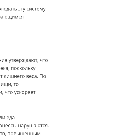
людать эту систему
ивающимся
ия утверждают, что
ека, поскольку
т лишнего веса. По
пищи, то
, что ускоряет
ли еда
оцессы нарушаются.
ств, повышенным