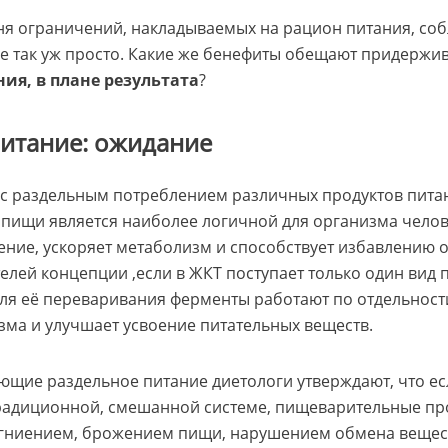
ня ограничений, накладываемых на рацион питания, соб
не так уж просто. Какие же бенефиты обещают придерж
ия, в плане результата
?
питание: ожидание
с раздельным потреблением различных продуктов питан
 пищи является наиболее логичной для организма челов
ние, ускоряет метаболизм и способствует избавлению о
лей концепции ,если в ЖКТ поступает только один вид 
я её переваривания ферменты работают по отдельности
ма и улучшает усвоение питательных веществ.
ющие раздельное питание диетологи утверждают, что ес
традиционной, смешанной системе, пищеварительные пр
о гниением, брожением пищи, нарушением обмена веще