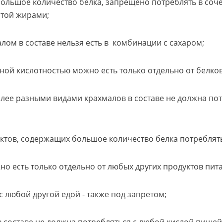
большое количество белка, запрещено потреблять в соч
атой жирами;
алом в составе нельзя есть в комбинации с сахаром;
ной кислотностью можно есть только отдельно от белко
более разными видами крахмалов в составе не должна по
уктов, содержащих большое количество белка потреблять
но есть только отдельно от любых других продуктов пит
с любой другой едой - также под запретом;
 в составе не должна потребляться с любой кислой пищей