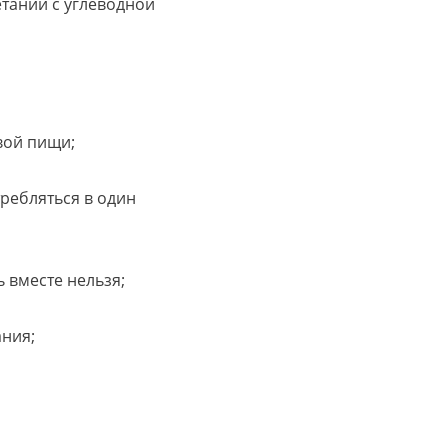
етании с углеводной
вой пищи;
требляться в один
 вместе нельзя;
ания;
.