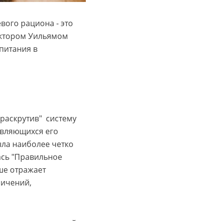
ого рациона - это
октором Уильямом
 питания в
раскрутив" систему
являющихся его
ла наиболее четко
ась "Правильное
ше отражает
ничений,