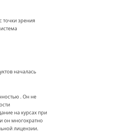
с точки зрения
система
уктов началась
ностью . Он не
ости
дание на курсах при
и он многократно
льной лицензии.