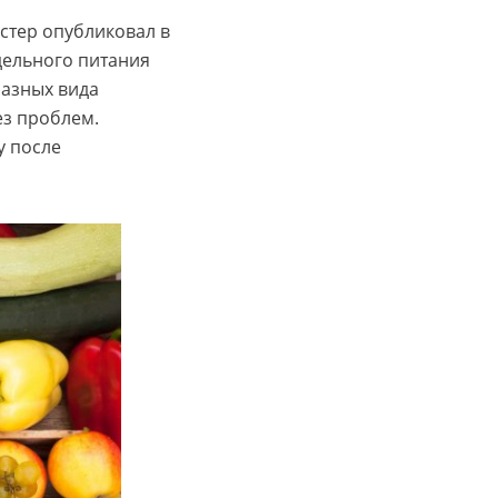
стер опубликовал в
дельного питания
разных вида
ез проблем.
у после