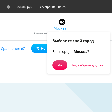
Валюта:
руб
Регистрация
Войти
Москва
Самовывоз, курьером
Выберите свой город
0
Сравнение (0)
Нет товаров
Ваш город -
Москва?
Да
Нет, выбрать другой
В