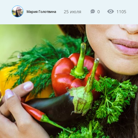
25 июля
0
1105
Мария Голотвина