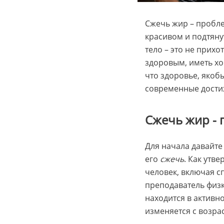
Сжечь жир – пробл
красивом и подтяну
тело – это не прихо
здоровым, иметь х
что здоровье, якобы
современные дости
Сжечь жир -
Для начала давайте
его
сжечь
. Как утв
человек, включая с
преподаватель физк
находится в активн
изменяется с возра