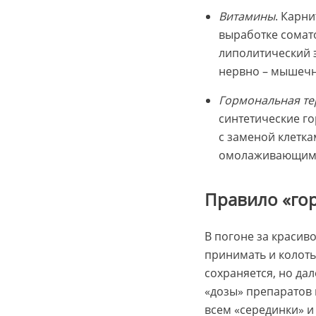
Витамины
. Карн
выработке сомато
липолитический э
нервно – мышечн
Гормональная те
синтетические г
с заменой клетк
омолаживающим 
Правило «го
В погоне за красив
принимать и колоть
сохраняется, но да
«дозы» препаратов 
всем «серединки» и