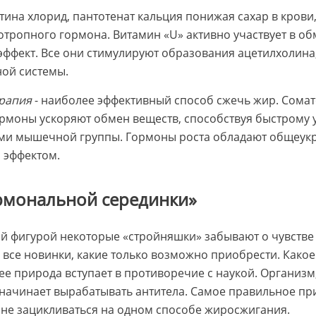
итина хлорид, пантотенат кальция понижая сахар в крови
тропного гормона. Витамин «U» активно участвует в об
ффект. Все они стимулируют образования ацетилхолина,
ой системы.
рапия
- наиболее эффективный способ сжечь жир. Сомат
ормоны ускоряют обмен веществ, способствуя быстрому
ами мышечной группы. Гормоны роста обладают общеу
эффектом.
рмональной серединки»
ой фигурой некоторые «стройняшки» забывают о чувств
 все новинки, какие только возможно приобрести. Какое 
лее природа вступает в противоречие с наукой. Организм
начинает вырабатывать антитела. Самое правильное пр
 не зацикливаться на одном способе жиросжигания.