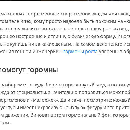
ема многих спортсменов и спортсменок, людей мечтающ
том теле и тех, кому просто надоело быть похожим на «к
ть, это реальная возможность не только шикарно выгляде
орошее настроение и отличную физическую форму. Иног
, не купишь ни за какие деньги. На самом деле те, кто и
жения генной инженерии –
гормоны роста
уверены в об
 помогут горомны
 разберемся, откуда берется пресловутый
жир
, а потом 
ерждают специалисты, значительно поправиться может 
портсменов и «малоежек». Да и сами посмотрите: кажды
ультуры имеет некрасивую «рыхлую» фигуру и это прито
ом движении. Виноват в этом гормональный фон, которы
стом.