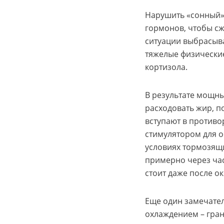
Нарушить «сонный»
гормонов, чтобы сж
ситуации выбрасыва
тяжелые физические
кортизола.
В результате мощны
расходовать жир, п
вступают в противо
стимулятором для о
условиях тормозящий
примерно через час
стоит даже после о
Еще один замечател
охлаждением – гран