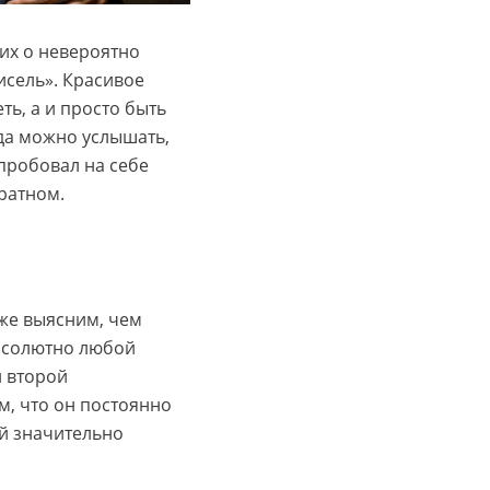
их о невероятно
исель». Красивое
ть, а и просто быть
да можно услышать,
спробовал на себе
ратном.
уже выясним, чем
абсолютно любой
й второй
м, что он постоянно
й значительно