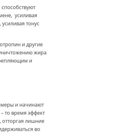
, способствуют
мене, усиливая
 усиливая тонус
отропин и другие
 уничтожению жира
крепляющим и
е меры и начинают
– то время эффект
, отторгая лишние
идерживаться во