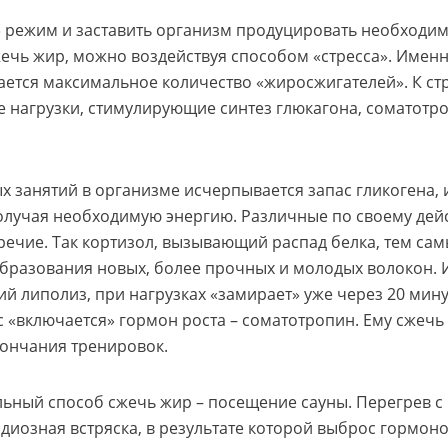
 режим и заставить организм продуцировать необходим
ечь жир, можно воздействуя способом «стресса». Именн
ется максимальное количество «жиросжигателей». К ст
 нагрузки, стимулирующие синтез глюкагона, соматотро
х занятий в организме исчерпывается запас гликогена, 
олучая необходимую энергию. Различные по своему дей
речие. Так кортизол, вызывающий распад белка, тем сам
бразования новых, более прочных и молодых волокон. 
 липолиз, при нагрузках «замирает» уже через 20 минут
 «включается» гормон роста – соматотропин. Ему сжечь
кончания тренировок.
ьный способ сжечь жир – посещение сауны. Перегрев с
диозная встряска, в результате которой выброс гормоно