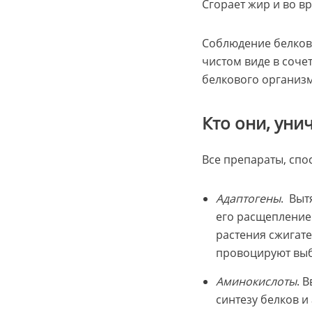
Сгорает жир и во в
Соблюдение белково
чистом виде в соче
белкового организ
Кто они, уни
Все препараты, спо
Адаптогены
. Выт
его расщепление 
растения сжигате
провоцируют выб
Аминокислоты
. 
синтезу белков и