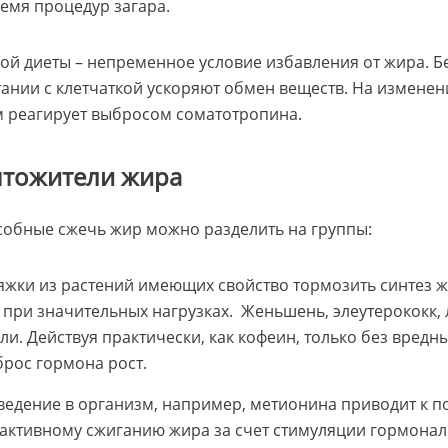
ремя процедур загара.
й диеты – непременное условие избавления от жира. Б
тании с клетчаткой ускоряют обмен веществ. На изменен
м реагирует выбросом соматотропина.
чтожители жира
собные сжечь жир можно разделить на группы:
яжки из растений имеющих свойство тормозить синтез ж
при значительных нагрузках. Женьшень, элеутерококк, 
ли. Действуя практически, как кофеин, только без вредн
рос гормона рост.
Введение в организм, например, метионина приводит к
 активному сжиганию жира за счет стимуляции гормона