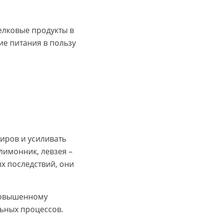
елковые продукты в
ие питания в пользу
иров и усиливать
лимонник, левзея –
ых последствий, они
 повышенному
льных процессов.