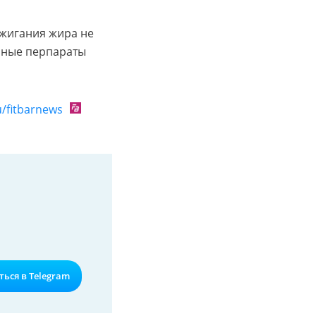
жигания жира не
нные перпараты
ru/fitbarnews
ься в Telegram