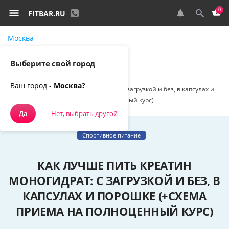
0
FITBAR.RU
Москва
Самовывоз, курьером
Выберите свой город
Спортивное питание
Наш блог
Ваш город -
Москва?
Как лучше пить креатин моногидрат: с загрузкой и без, в капсулах и
порошке (+схема приема на полноценный курс)
Да
Нет, выбрать другой
Спортивное питание
КАК ЛУЧШЕ ПИТЬ КРЕАТИН
МОНОГИДРАТ: С ЗАГРУЗКОЙ И БЕЗ, В
КАПСУЛАХ И ПОРОШКЕ (+СХЕМА
ПРИЕМА НА ПОЛНОЦЕННЫЙ КУРС)