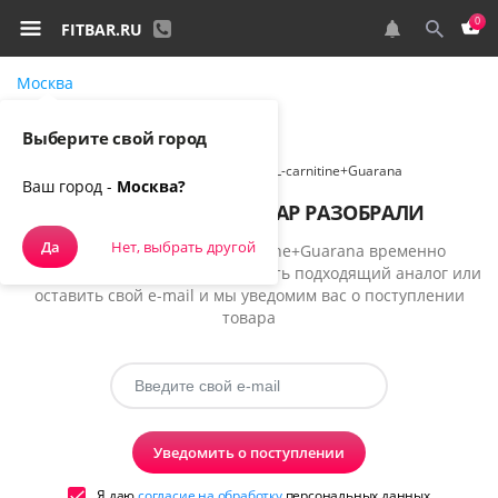
0
FITBAR.RU
Москва
Самовывоз, курьером
Выберите свой город
Спортивное питание
NATURE FOODS L-carnitine+Guarana
Ваш город -
Москва?
К СОЖАЛЕНИЮ, ТОВАР РАЗОБРАЛИ
Да
Нет, выбрать другой
К сожалению, товар L-carnitine+Guarana временно
недоступен, но вы можете выбрать подходящий аналог или
оставить свой e-mail и мы уведомим вас о поступлении
товара
Уведомить о поступлении
Я даю
согласие на обработку
персональных данных