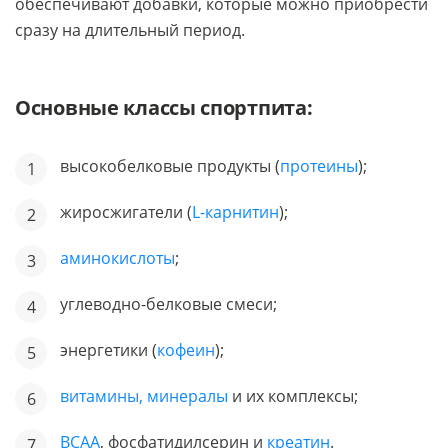
обеспечивают добавки, которые можно приобрести
сразу на длительный период.
Основные классы спортпита:
высокобелковые продукты (
протеины
);
жиросжигатели (
L-карнитин
);
аминокислоты
;
углеводно-белковые смеси;
энергетики (
кофеин
);
витамины, минералы
и их комплексы;
ВСАА
, фосфатидилсерин и
креатин
.