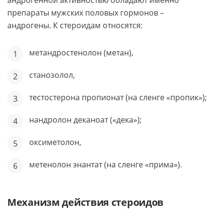
андрогенной активностью обладают именно
препараты мужских половых гормонов –
андрогены. К стероидам относятся:
метандростенолон (метан),
станозолол,
тестостерона пропионат (на сленге «пропик»);
нандролон деканоат («дека»);
оксиметолон,
метенолон энантат (на сленге «прима»).
Механизм действия стероидов