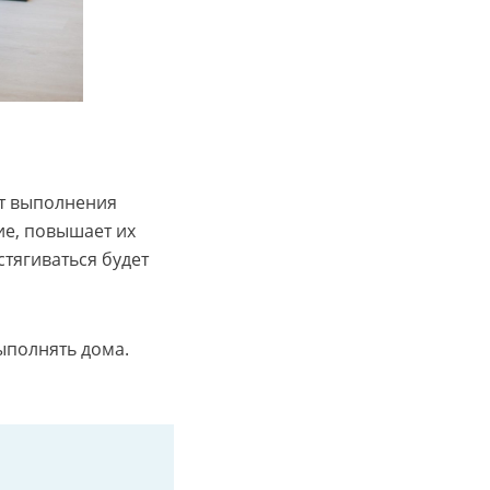
ут выполнения
е, повышает их
стягиваться будет
ыполнять дома.