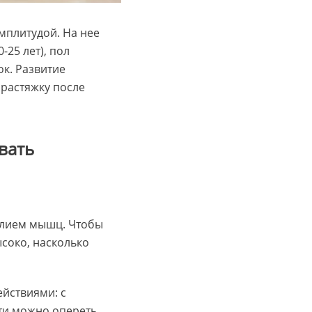
мплитудой. На нее
-25 лет), пол
к. Развитие
 растяжку после
вать
силием мышц. Чтобы
ысоко, насколько
ействиями: с
ти можно опереть