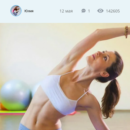
12 мая
1
142605
Юлия