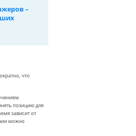
ажеров –
чших
ократно, что
личением
инять позицию для
ремя зависит от
ении можно