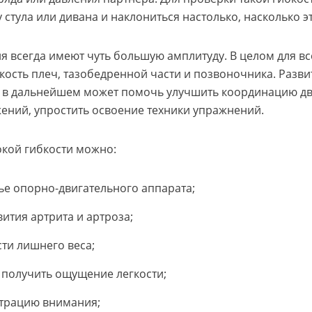
у стула или дивана и наклониться настолько, насколько 
 всегда имеют чуть большую амплитуду. В целом для в
кость плеч, тазобедренной части и позвоночника. Разви
 в дальнейшем может помочь улучшить координацию дв
жений, упростить освоение техники упражнений.
кой гибкости можно:
ье опорно-двигательного аппарата;
вития артрита и артроза;
сти лишнего веса;
и получить ощущение легкости;
трацию внимания;