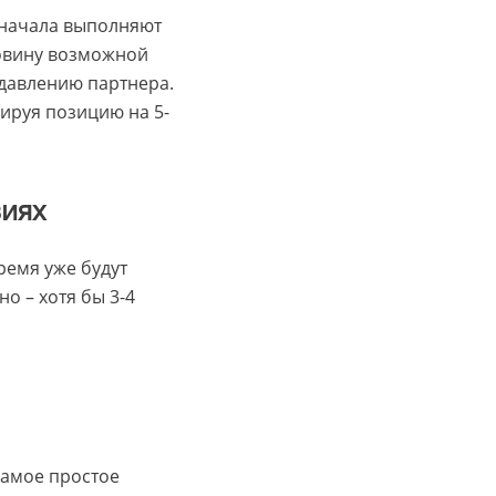
Сначала выполняют
ловину возможной
 давлению партнера.
ируя позицию на 5-
виях
ремя уже будут
о – хотя бы 3-4
Самое простое