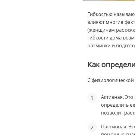
Гибкостью называют
влияют многие факто
(женщинам растяжка
гибкости дома возм
разминки и подгот
Как определи
С физиологической т
Активная. Это
определить ее 
позволит раст
Пассивная. Эт
помощью снар